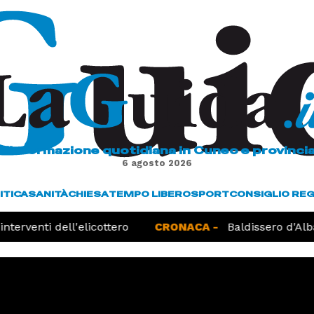
L'informazione quotidiana in Cuneo e provinci
6 agosto 2026
ITICA
SANITÀ
CHIESA
TEMPO LIBERO
SPORT
CONSIGLIO RE
terventi dell'elicottero
CRONACA -
Baldissero d'Alba,