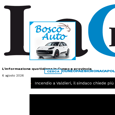
HOME
CONTATTI
L'informazione quotidiana in Cuneo e provincia
CUNEO
PAESI
CRONACA
POL
CERCA
6 agosto 2026
CRONACA -
Incendio a Valdieri, il sindaco chiede più in