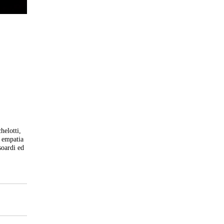
helotti,
d empatia
soardi ed