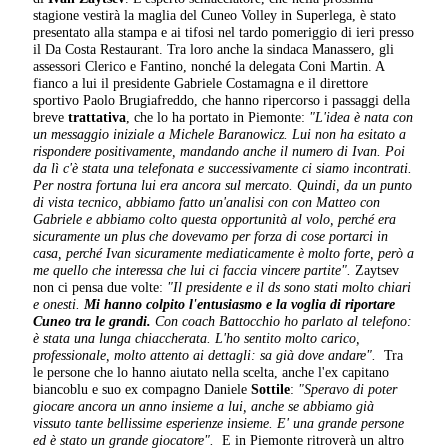
stagione vestirà la maglia del Cuneo Volley in Superlega, è stato
presentato alla stampa e ai tifosi nel tardo pomeriggio di ieri presso
il Da Costa Restaurant. Tra loro anche la sindaca Manassero, gli
assessori Clerico e Fantino, nonché la delegata Coni Martin. A
fianco a lui il presidente Gabriele Costamagna e il direttore
sportivo Paolo Brugiafreddo, che hanno ripercorso i passaggi della
breve
trattativa
, che lo ha portato in Piemonte:
"L'idea è nata con
un messaggio iniziale a Michele Baranowicz. Lui non ha esitato a
rispondere positivamente, mandando anche il numero di Ivan. Poi
da lì c'è stata una telefonata e successivamente ci siamo incontrati.
Per nostra fortuna lui era ancora sul mercato. Quindi, da un punto
di vista tecnico, abbiamo fatto un'analisi con con Matteo con
Gabriele e abbiamo colto questa opportunità al volo, perché era
sicuramente un plus che dovevamo per forza di cose portarci in
casa, perché Ivan sicuramente mediaticamente è molto forte, però a
me quello che interessa che lui ci faccia vincere partite".
Zaytsev
non ci pensa due volte:
"Il presidente e il ds sono stati molto chiari
e onesti.
Mi hanno colpito l'entusiasmo e la voglia di riportare
Cuneo tra le grandi.
Con coach Battocchio ho parlato al telefono:
è stata una lunga chiaccherata. L'ho sentito molto carico,
professionale, molto attento ai dettagli: sa già dove andare".
Tra
le persone che lo hanno aiutato nella scelta, anche l'ex capitano
biancoblu e suo ex compagno Daniele
Sottile
:
"Speravo di poter
giocare ancora un anno insieme a lui, anche se abbiamo già
vissuto tante bellissime esperienze insieme. E' una grande persone
ed è stato un grande giocatore".
E in Piemonte ritroverà un altro