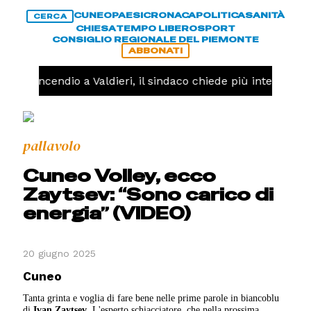
CUNEO
PAESI
CRONACA
POLITICA
SANITÀ
CERCA
CHIESA
TEMPO LIBERO
SPORT
CONSIGLIO REGIONALE DEL PIEMONTE
ABBONATI
A -
Incendio a Valdieri, il sindaco chiede più interventi del
pallavolo
Cuneo Volley, ecco
Zaytsev: “Sono carico di
energia” (VIDEO)
20 giugno 2025
Cuneo
Tanta grinta e voglia di fare bene nelle prime parole in biancoblu
di
Ivan Zaytsev
. L'esperto schiacciatore, che nella prossima