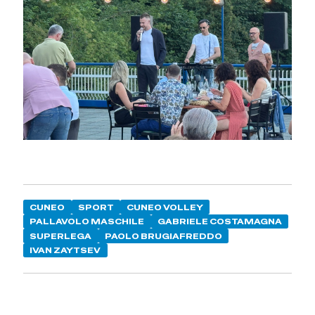
CUNEO
SPORT
CUNEO VOLLEY
PALLAVOLO MASCHILE
GABRIELE COSTAMAGNA
SUPERLEGA
PAOLO BRUGIAFREDDO
IVAN ZAYTSEV