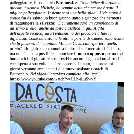
palleggiatore, il suo amico
Baranowicz
:
"Sono felice di tornare a
giocare insieme a Michele, ho sempre detto che per me è stato il
miglior palleggiatore. Insieme sarà una bella sfida".
L'obiettivo è
creare fin da subito un buon gruppo unito e grintoso che permetta
di raggiungere la
salvezza
:
"Sicuramente sarà un campionato di
altissimo livello, anche da metà classifica in giù. Aldilà
dell'aspetto tecnico, sarà l'entusiasmo dei giocatori a fare la
differenza. Come ho visto nelle ultime partite di Cuneo: sono sicuro
che la presenza del capitano Mimmo Cavaccini riporterà quella
grinta".
Brugiafreddo comunica inoltre che il mercato si è chiuso,
ma non è ancora possibile annunciare
il nuovo opposto
per motivi
burocratici: il giocatore sembrerebbe ancora legato ad un altro club
che aspetta a sua volta un'altro opposto. Intanto, nei prossimi
giorni verranno annunciati i due
nuovi assistant coach
di
Battocchio.
Nel video l'intervista completa allo "zar".
https://www.youtube.com/watch?v=ULh-iLuSwvY