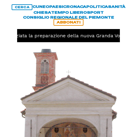
CUNEO
PAESI
CRONACA
POLITICA
SANITÀ
CERCA
CHIESA
TEMPO LIBERO
SPORT
CONSIGLIO REGIONALE DEL PIEMONTE
ABBONATI
lo, iniziata la preparazione della nuova Granda Volley (FO