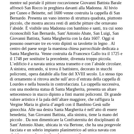
mentre sul portale il pittore roccavionese Giovanni Battista Barale
affrescò San Rocco in preghiera davanti alla Madonna. Al bivio
per Cuneo e Beinette, nel 1600 venne costruita la cappella di San
Bernardo. Presenta un vano interno di struttura quadrata, piuttosto
piccolo, che mostra ancora resti di antiche pitture che ornavano
l’abside. È visibile una Madonna con bambino e santi, tra cui sono
riconoscibili San Bernardo, Sant’Antonio Abate, San Luigi, San
Giovanni Battista, Santa Margherita con la data 1607. Oggi si
possono osservare tre ex-voto dipinti su tavolette in legno . Al
centro del paese sorge la maestosa chiesa parrocchiale dedicata a
Santa Margherita. Venne costruita da Francesco Gallo tra il 1725 e
il 1748 per sostituire la precedente, divenuta troppo piccola.
L’edificio è a navata unica senza transetto e con l’abside circolare.
A sinistra, entrando, si trova il battistero, decorato in stucchi
policromi, opera databile alla fine del XVIII secolo. Lo stesso tipo
di ornamento si ritrova anche sull’arco d’entrata della cappella di
Lourdes e nella bussola in controfacciata. La cappella successiva,
con una moderna statua di Santa Margherita, presenta un altare
settecentesco in stucco dipinto a finti marmi policromi. Di grande
valore artistico è la pala dell’altare maggiore, che raffigura la
Vergine Maria in gloria d’angeli con il Bambino Gesù sulle
ginocchia. Alle sua destra Santa Margherita è nell’atto di essere
benedetta; San Giovanni Battista, alla sinistra, tiene la mano del
piccolo . Da non dimenticare la Confraternita dei disciplinanti di
Sant’Antonio Abate, ubicata in via Bertone, che ha una pregevole
facciata e un sobrio impianto planimetrico ad unica navata con