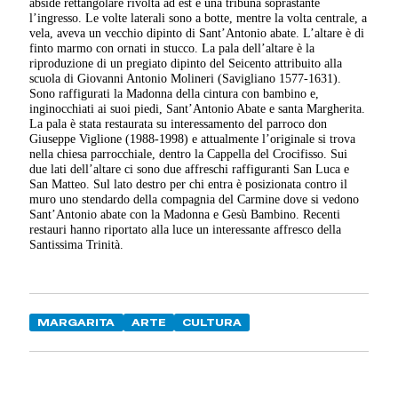
abside rettangolare rivolta ad est e una tribuna soprastante
l’ingresso. Le volte laterali sono a botte, mentre la volta centrale, a
vela, aveva un vecchio dipinto di Sant’Antonio abate. L’altare è di
finto marmo con ornati in stucco. La pala dell’altare è la
riproduzione di un pregiato dipinto del Seicento attribuito alla
scuola di Giovanni Antonio Molineri (Savigliano 1577-1631).
Sono raffigurati la Madonna della cintura con bambino e,
inginocchiati ai suoi piedi, Sant’Antonio Abate e santa Margherita.
La pala è stata restaurata su interessamento del parroco don
Giuseppe Viglione (1988-1998) e attualmente l’originale si trova
nella chiesa parrocchiale, dentro la Cappella del Crocifisso. Sui
due lati dell’altare ci sono due affreschi raffiguranti San Luca e
San Matteo. Sul lato destro per chi entra è posizionata contro il
muro uno stendardo della compagnia del Carmine dove si vedono
Sant’Antonio abate con la Madonna e Gesù Bambino. Recenti
restauri hanno riportato alla luce un interessante affresco della
Santissima Trinità.
MARGARITA
ARTE
CULTURA