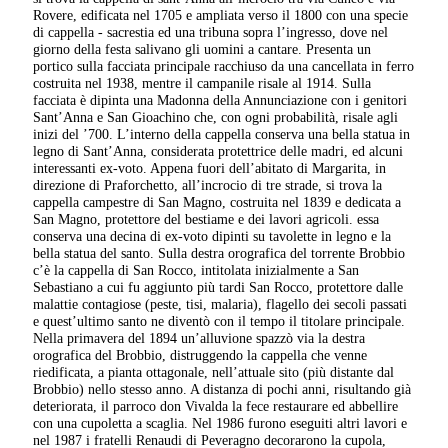
Rovere, edificata nel 1705 e ampliata verso il 1800 con una specie
di cappella - sacrestia ed una tribuna sopra l’ingresso, dove nel
giorno della festa salivano gli uomini a cantare. Presenta un
portico sulla facciata principale racchiuso da una cancellata in ferro
costruita nel 1938, mentre il campanile risale al 1914. Sulla
facciata è dipinta una Madonna della Annunciazione con i genitori
Sant’Anna e San Gioachino che, con ogni probabilità, risale agli
inizi del ’700. L’interno della cappella conserva una bella statua in
legno di Sant’Anna, considerata protettrice delle madri, ed alcuni
interessanti ex-voto. Appena fuori dell’abitato di Margarita, in
direzione di Praforchetto, all’incrocio di tre strade, si trova la
cappella campestre di San Magno, costruita nel 1839 e dedicata a
San Magno, protettore del bestiame e dei lavori agricoli. essa
conserva una decina di ex-voto dipinti su tavolette in legno e la
bella statua del santo. Sulla destra orografica del torrente Brobbio
c’è la cappella di San Rocco, intitolata inizialmente a San
Sebastiano a cui fu aggiunto più tardi San Rocco, protettore dalle
malattie contagiose (peste, tisi, malaria), flagello dei secoli passati
e quest’ultimo santo ne diventò con il tempo il titolare principale.
Nella primavera del 1894 un’alluvione spazzò via la destra
orografica del Brobbio, distruggendo la cappella che venne
riedificata, a pianta ottagonale, nell’attuale sito (più distante dal
Brobbio) nello stesso anno. A distanza di pochi anni, risultando già
deteriorata, il parroco don Vivalda la fece restaurare ed abbellire
con una cupoletta a scaglia. Nel 1986 furono eseguiti altri lavori e
nel 1987 i fratelli Renaudi di Peveragno decorarono la cupola,