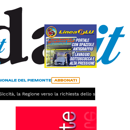
a
ACCEDI
ABBONATI
GIONALE DEL PIEMONTE
ABBONATI
à, la Regione verso la richiesta dello stato di calamità nat