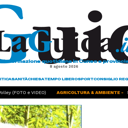
L'informazione quotidiana in Cuneo e provinci
8 agosto 2026
ITICA
SANITÀ
CHIESA
TEMPO LIBERO
SPORT
CONSIGLIO RE
y (FOTO e VIDEO)
AGRICOLTURA & AMBIENTE -
Siccit