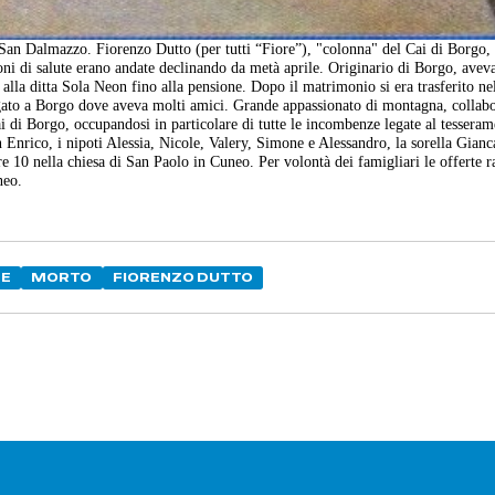
San Dalmazzo. Fiorenzo Dutto (per tutti “Fiore”), "colonna" del Cai di Borgo,
oni di salute erano andate declinando da metà aprile. Originario di Borgo, avev
 alla ditta Sola Neon fino alla pensione. Dopo il matrimonio si era trasferito ne
ato a Borgo dove aveva molti amici. Grande appassionato di montagna, collab
ai di Borgo, occupandosi in particolare di tutte le incombenze legate al tesseram
n Enrico, i nipoti Alessia, Nicole, Valery, Simone e Alessandro, la sorella Gianc
re 10 nella chiesa di San Paolo in Cuneo. Per volontà dei famigliari le offerte r
neo.
LE
MORTO
FIORENZO DUTTO