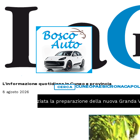
HOME
CONTATTI
L'informazione quotidiana in Cuneo e provincia
CUNEO
PAESI
CRONACA
POL
CERCA
8 agosto 2026
llavolo, iniziata la preparazione della nuova Granda Volle