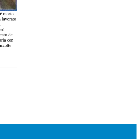
 è morto
a lavorato
l
orò
ento dei
arla con
accolte