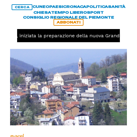
CUNEO
PAESI
CRONACA
POLITICA
SANITÀ
CERCA
CHIESA
TEMPO LIBERO
SPORT
CONSIGLIO REGIONALE DEL PIEMONTE
ABBONATI
lavolo, iniziata la preparazione della nuova Granda Volley
paesi