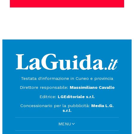
Testata d'informazione in Cuneo e provincia
Direttore responsabile:
Massimiliano Cavallo
Editrice:
LGEditoriale s.r.l.
Concessionario per la pubblicità:
Media L.G.
s.r.l.
MENU