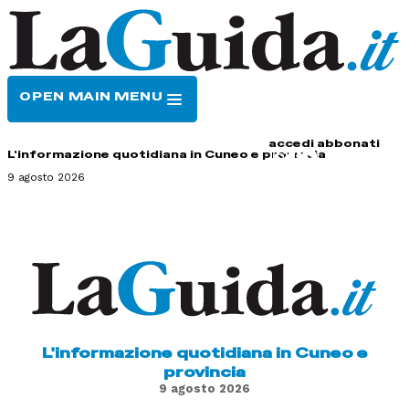
OPEN MAIN MENU
HOME
CONTATTI
accedi
abbonati
L'informazione quotidiana in Cuneo e provincia
9 agosto 2026
L'informazione quotidiana in Cuneo e
provincia
9 agosto 2026