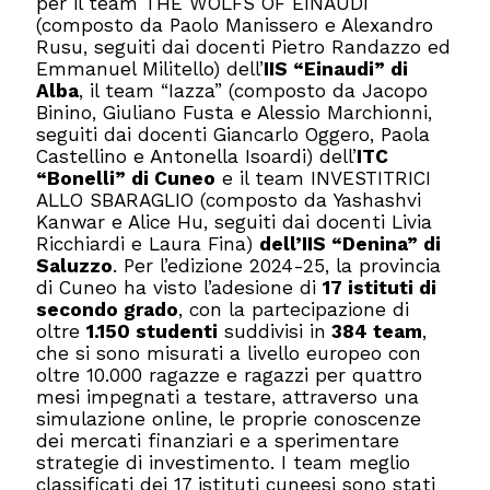
per il team THE WOLFS OF EINAUDI
(composto da Paolo Manissero e Alexandro
Rusu, seguiti dai docenti Pietro Randazzo ed
Emmanuel Militello) dell’
IIS “Einaudi” di
Alba
, il team “Iazza” (composto da Jacopo
Binino, Giuliano Fusta e Alessio Marchionni,
seguiti dai docenti Giancarlo Oggero, Paola
Castellino e Antonella Isoardi) dell’
ITC
“Bonelli” di Cuneo
e il team INVESTITRICI
ALLO SBARAGLIO (composto da Yashashvi
Kanwar e Alice Hu, seguiti dai docenti Livia
Ricchiardi e Laura Fina)
dell’IIS “Denina” di
Saluzzo
. Per l’edizione 2024-25, la provincia
di Cuneo ha visto l’adesione di
17 istituti di
secondo grado
, con la partecipazione di
oltre
1.150 studenti
suddivisi in
384 team
,
che si sono misurati a livello europeo con
oltre 10.000 ragazze e ragazzi per quattro
mesi impegnati a testare, attraverso una
simulazione online, le proprie conoscenze
dei mercati finanziari e a sperimentare
strategie di investimento. I team meglio
classificati dei 17 istituti cuneesi sono stati