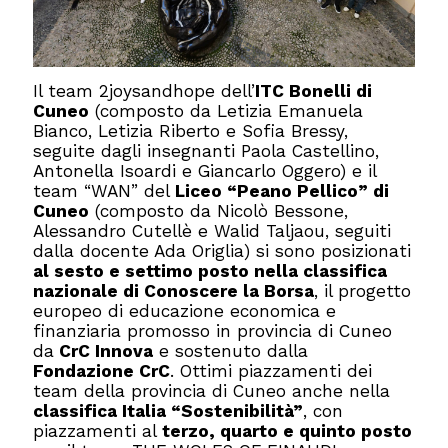
Il team 2joysandhope dell’
ITC Bonelli di
Cuneo
(composto da Letizia Emanuela
Bianco, Letizia Riberto e Sofia Bressy,
seguite dagli insegnanti Paola Castellino,
Antonella Isoardi e Giancarlo Oggero) e il
team “WAN” del
Liceo “Peano Pellico” di
Cuneo
(composto da Nicolò Bessone,
Alessandro Cutellè e Walid Taljaou, seguiti
dalla docente Ada Origlia) si sono posizionati
al sesto e settimo posto nella classifica
nazionale di Conoscere la Borsa
, il progetto
europeo di educazione economica e
finanziaria promosso in provincia di Cuneo
da
CrC Innova
e sostenuto dalla
Fondazione CrC
. Ottimi piazzamenti dei
team della provincia di Cuneo anche nella
classifica Italia “Sostenibilità”
, con
piazzamenti al
terzo, quarto e quinto posto