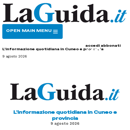
OPEN MAIN MENU
HOME
CONTATTI
accedi
abbonati
L'informazione quotidiana in Cuneo e provincia
9 agosto 2026
L'informazione quotidiana in Cuneo e
provincia
9 agosto 2026