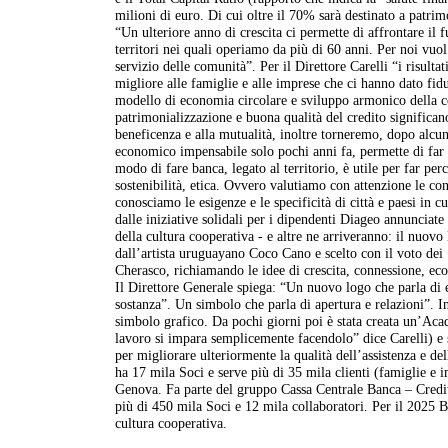
milioni di euro. Di cui oltre il 70% sarà destinato a patri
“Un ulteriore anno di crescita ci permette di affrontare il 
territori nei quali operiamo da più di 60 anni. Per noi vuol 
servizio delle comunità”. Per il Direttore Carelli “i risul
migliore alle famiglie e alle imprese che ci hanno dato fid
modello di economia circolare e sviluppo armonico della co
patrimonializzazione e buona qualità del credito significano 
beneficenza e alla mutualità, inoltre torneremo, dopo alcu
economico impensabile solo pochi anni fa, permette di far 
modo di fare banca, legato al territorio, è utile per far per
sostenibilità, etica. Ovvero valutiamo con attenzione le co
conosciamo le esigenze e le specificità di città e paesi in
dalle iniziative solidali per i dipendenti Diageo annunciat
della cultura cooperativa - e altre ne arriveranno: il nuovo
dall’artista uruguayano Coco Cano e scelto con il voto dei 
Cherasco, richiamando le idee di crescita, connessione, eco
Il Direttore Generale spiega: “Un nuovo logo che parla di
sostanza”. Un simbolo che parla di apertura e relazioni”. 
simbolo grafico. Da pochi giorni poi è stata creata un’Ac
lavoro si impara semplicemente facendolo” dice Carelli) e so
per migliorare ulteriormente la qualità dell’assistenza e de
ha 17 mila Soci e serve più di 35 mila clienti (famiglie e
Genova. Fa parte del gruppo Cassa Centrale Banca – Credito C
più di 450 mila Soci e 12 mila collaboratori. Per il 2025 
cultura cooperativa.