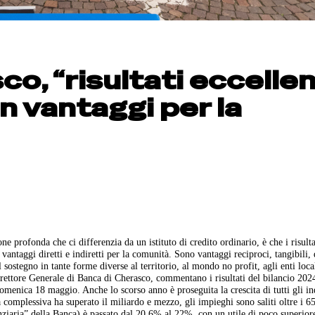
o, “risultati eccellen
n vantaggi per la
 profonda che ci differenzia da un istituto di credito ordinario, è che i risulta
 vantaggi diretti e indiretti per la comunità. Sono vantaggi reciproci, tangibili, 
l sostegno in tante forme diverse al territorio, al mondo no profit, agli enti local
ettore Generale di Banca di Cherasco, commentano i risultati del bilancio 2024
enica 18 maggio. Anche lo scorso anno è proseguita la crescita di tutti gli ind
 complessiva ha superato il miliardo e mezzo, gli impieghi sono saliti oltre i 6
anziaria” della Banca) è passato dal 20,6% al 22%, con un utile di poco superior