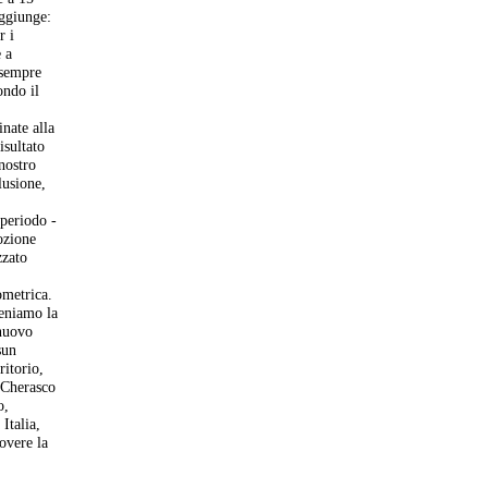
aggiunge:
r i
e a
 sempre
ondo il
inate alla
isultato
nostro
lusione,
 periodo -
ozione
zzato
ometrica.
teniamo la
 nuovo
sun
ritorio,
i Cherasco
o,
Italia,
overe la