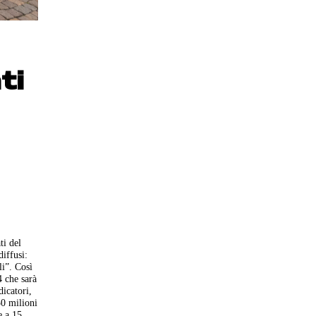
ti
ti del
diffusi:
i”. Così
 che sarà
icatori,
50 milioni
e a 15