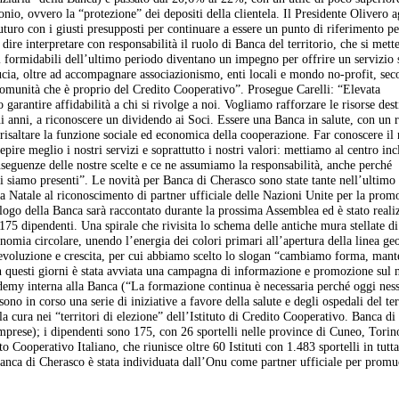
monio, ovvero la “protezione” dei depositi della clientela. Il Presidente Olivero 
futuro con i giusti presupposti per continuare a essere un punto di riferimento pe
dire interpretare con responsabilità il ruolo di Banca del territorio, che si mett
tati formidabili dell’ultimo periodo diventano un impegno per offrire un servizio
ucia, oltre ad accompagnare associazionismo, enti locali e mondo no-profit, sec
munità che è proprio del Credito Cooperativo”. Prosegue Carelli: “Elevata
garantire affidabilità a chi si rivolge a noi. Vogliamo rafforzare le risorse dest
ni anni, a riconoscere un dividendo ai Soci. Essere una Banca in salute, con un r
risaltare la funzione sociale ed economica della cooperazione. Far conoscere il 
cepire meglio i nostri servizi e soprattutto i nostri valori: mettiamo al centro inc
nseguenze delle nostre scelte e ce ne assumiamo la responsabilità, anche perché
 cui siamo presenti”. Le novità per Banca di Cherasco sono state tante nell’ultimo
e a Natale al riconoscimento di partner ufficiale delle Nazioni Unite per la prom
 logo della Banca sarà raccontato durante la prossima Assemblea ed è stato reali
175 dipendenti. Una spirale che rivisita lo schema delle antiche mura stellate di
nomia circolare, unendo l’energia dei colori primari all’apertura della linea ge
 evoluzione e crescita, per cui abbiamo scelto lo slogan “cambiamo forma, man
In questi giorni è stata avviata una campagna di informazione e promozione sul
ademy interna alla Banca (“La formazione continua è necessaria perché oggi nes
no in corso una serie di iniziative a favore della salute e degli ospedali del ter
lla cura nei “territori di elezione” dell’Istituto di Credito Cooperativo. Banca d
 imprese); i dipendenti sono 175, con 26 sportelli nelle province di Cuneo, Torin
ooperativo Italiano, che riunisce oltre 60 Istituti con 1.483 sportelli in tutta 
Banca di Cherasco è stata individuata dall’Onu come partner ufficiale per promu