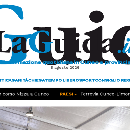
L'informazione quotidiana in Cuneo e provinci
8 agosto 2026
ITICA
SANITÀ
CHIESA
TEMPO LIBERO
SPORT
CONSIGLIO RE
corso Nizza a Cuneo
PAESI -
Ferrovia Cuneo-Limone, 