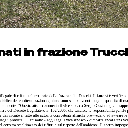
ati in frazione Trucc
ale di rifiuti nel territorio della frazione dei Trucchi. Il fatto si è verificato
blico del cimitero frazionale, dove sono stati rinvenuti ingenti quantità di mat
correttamente. “Questo atto - commenta il vice sindaco Sergio Costamagna - rappr
lare del Decreto Legislativo n. 152/2006, che sancisce la responsabilità penale 
denunciato il fatto alle autorità competenti affinché provvedano ad avviare le
i legali previste. “L'episodio - aggiunge il vice sindaco - dimostra ancora una vo
el corretto smaltimento dei rifiuti e sul rispetto dell'ambiente. Il nostro impegn