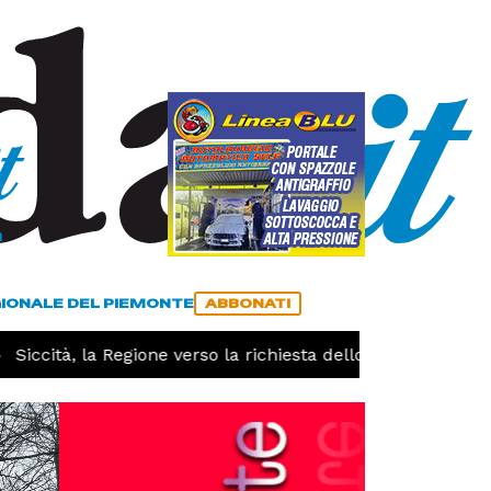
a
ACCEDI
ABBONATI
GIONALE DEL PIEMONTE
ABBONATI
iccità, la Regione verso la richiesta dello stato di calamit