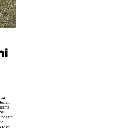
hi
 tra
eriali
esenta
per
 indagini
lta
o resta