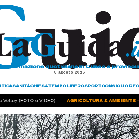
L'informazione quotidiana in Cuneo e provinci
8 agosto 2026
ITICA
SANITÀ
CHIESA
TEMPO LIBERO
SPORT
CONSIGLIO RE
Volley (FOTO e VIDEO)
AGRICOLTURA & AMBIENTE -
S