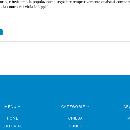
rritorio, e invitiamo la popolazione a segnalare tempestivamente qualsiasi compo
acia contro chi viola le leggi”.
I
MENU
CATEGORIE
AR
HOME
CHIESA
M
EDITORIALI
CUNEO