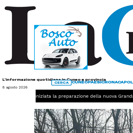
HOME
CONTATTI
L'informazione quotidiana in Cuneo e provincia
CUNEO
PAESI
CRONACA
POL
CERCA
8 agosto 2026
-
Pallavolo, iniziata la preparazione della nuova Granda 