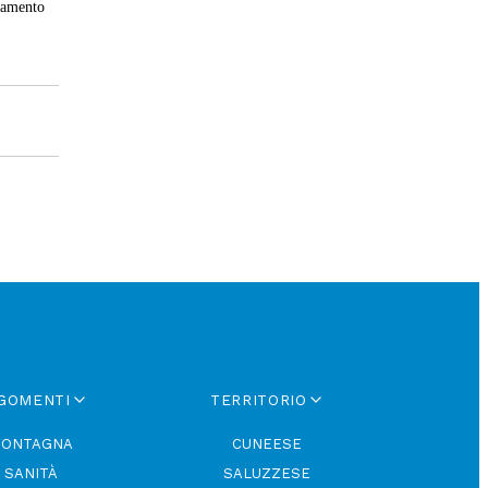
rtamento
GOMENTI
TERRITORIO
ONTAGNA
CUNEESE
SANITÀ
SALUZZESE