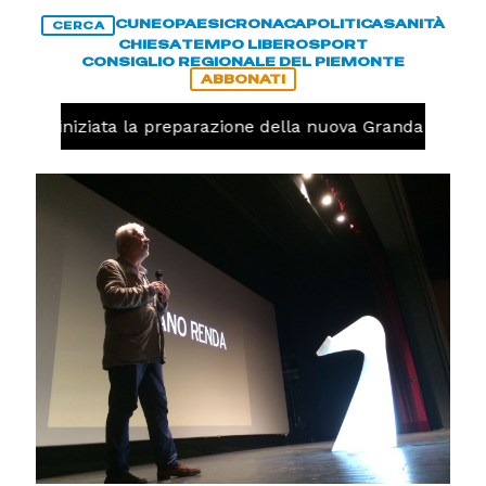
CUNEO
PAESI
CRONACA
POLITICA
SANITÀ
CERCA
CHIESA
TEMPO LIBERO
SPORT
CONSIGLIO REGIONALE DEL PIEMONTE
ABBONATI
avolo, iniziata la preparazione della nuova Granda Volley 