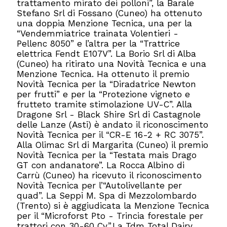
trattamento mirato dei polloni”, la Barale
Stefano Srl di Fossano (Cuneo) ha ottenuto
una doppia Menzione Tecnica, una per la
“Vendemmiatrice trainata Volentieri -
Pellenc 8050” e l’altra per la “Trattrice
elettrica Fendt E107V”. La Borio Srl di Alba
(Cuneo) ha ritirato una Novità Tecnica e una
Menzione Tecnica. Ha ottenuto il premio
Novità Tecnica per la “Diradatrice Newton
per frutti” e per la “Protezione vigneto e
frutteto tramite stimolazione UV-C”. Alla
Dragone Srl - Black Shire Srl di Castagnole
delle Lanze (Asti) è andato il riconoscimento
Novità Tecnica per il “CR-E 16-2 + RC 3075”.
Alla Olimac Srl di Margarita (Cuneo) il premio
Novità Tecnica per la “Testata mais Drago
GT con andanatore”. La Rocca Albino di
Carrù (Cuneo) ha ricevuto il riconoscimento
Novità Tecnica per l’“Autolivellante per
quad”. La Seppi M. Spa di Mezzolombardo
(Trento) si è aggiudicata la Menzione Tecnica
per il “Microforst Pto - Trincia forestale per
trattori con 30-60 Cv”.La Tdm Total Dairy