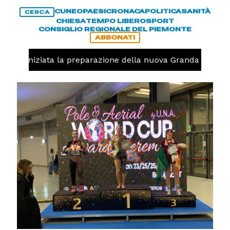
CUNEO
PAESI
CRONACA
POLITICA
SANITÀ
CERCA
CHIESA
TEMPO LIBERO
SPORT
CONSIGLIO REGIONALE DEL PIEMONTE
ABBONATI
olo, iniziata la preparazione della nuova Granda Volley (