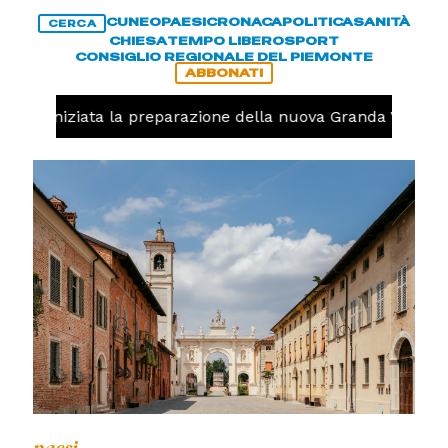
CUNEO
PAESI
CRONACA
POLITICA
SANITÀ
CERCA
CHIESA
TEMPO LIBERO
SPORT
CONSIGLIO REGIONALE DEL PIEMONTE
ABBONATI
volo, iniziata la preparazione della nuova Granda Volley 