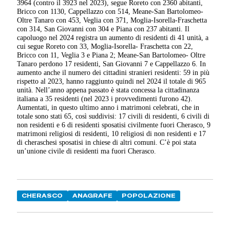
3964 (contro il 3923 nel 2023), segue Roreto con 2360 abitanti,
Bricco con 1130, Cappellazzo con 514, Meane-San Bartolomeo-
Oltre Tanaro con 453, Veglia con 371, Moglia-Isorella-Fraschetta
con 314, San Giovanni con 304 e Piana con 237 abitanti. Il
capoluogo nel 2024 registra un aumento di residenti di 41 unità, a
cui segue Roreto con 33, Moglia-Isorella- Fraschetta con 22,
Bricco con 11, Veglia 3 e Piana 2; Meane-San Bartolomeo- Oltre
Tanaro perdono 17 residenti, San Giovanni 7 e Cappellazzo 6. In
aumento anche il numero dei cittadini stranieri residenti: 59 in più
rispetto al 2023, hanno raggiunto quindi nel 2024 il totale di 965
unità. Nell’anno appena passato è stata concessa la cittadinanza
italiana a 35 residenti (nel 2023 i provvedimenti furono 42).
Aumentati, in questo ultimo anno i matrimoni celebrati, che in
totale sono stati 65, così suddivisi: 17 civili di residenti, 6 civili di
non residenti e 6 di residenti sposatisi civilmente fuori Cherasco, 9
matrimoni religiosi di residenti, 10 religiosi di non residenti e 17
di cheraschesi sposatisi in chiese di altri comuni. C’è poi stata
un’unione civile di residenti ma fuori Cherasco.
CHERASCO
ANAGRAFE
POPOLAZIONE