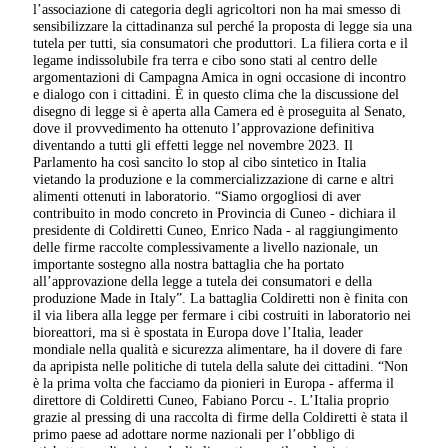
l’associazione di categoria degli agricoltori non ha mai smesso di
sensibilizzare la cittadinanza sul perché la proposta di legge sia una
tutela per tutti, sia consumatori che produttori. La filiera corta e il
legame indissolubile fra terra e cibo sono stati al centro delle
argomentazioni di Campagna Amica in ogni occasione di incontro
e dialogo con i cittadini. È in questo clima che la discussione del
disegno di legge si è aperta alla Camera ed è proseguita al Senato,
dove il provvedimento ha ottenuto l’approvazione definitiva
diventando a tutti gli effetti legge nel novembre 2023. Il
Parlamento ha così sancito lo stop al cibo sintetico in Italia
vietando la produzione e la commercializzazione di carne e altri
alimenti ottenuti in laboratorio. “Siamo orgogliosi di aver
contribuito in modo concreto in Provincia di Cuneo - dichiara il
presidente di Coldiretti Cuneo, Enrico Nada - al raggiungimento
delle firme raccolte complessivamente a livello nazionale, un
importante sostegno alla nostra battaglia che ha portato
all’approvazione della legge a tutela dei consumatori e della
produzione Made in Italy”. La battaglia Coldiretti non è finita con
il via libera alla legge per fermare i cibi costruiti in laboratorio nei
bioreattori, ma si è spostata in Europa dove l’Italia, leader
mondiale nella qualità e sicurezza alimentare, ha il dovere di fare
da apripista nelle politiche di tutela della salute dei cittadini. “Non
è la prima volta che facciamo da pionieri in Europa - afferma il
direttore di Coldiretti Cuneo, Fabiano Porcu -. L’Italia proprio
grazie al pressing di una raccolta di firme della Coldiretti è stata il
primo paese ad adottare norme nazionali per l’obbligo di