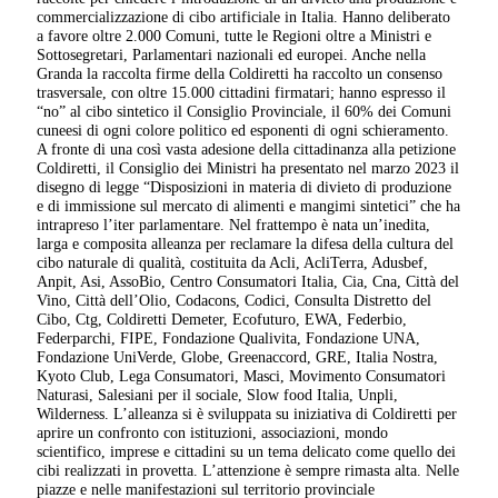
commercializzazione di cibo artificiale in Italia. Hanno deliberato
a favore oltre 2.000 Comuni, tutte le Regioni oltre a Ministri e
Sottosegretari, Parlamentari nazionali ed europei. Anche nella
Granda la raccolta firme della Coldiretti ha raccolto un consenso
trasversale, con oltre 15.000 cittadini firmatari; hanno espresso il
“no” al cibo sintetico il Consiglio Provinciale, il 60% dei Comuni
cuneesi di ogni colore politico ed esponenti di ogni schieramento.
A fronte di una così vasta adesione della cittadinanza alla petizione
Coldiretti, il Consiglio dei Ministri ha presentato nel marzo 2023 il
disegno di legge “Disposizioni in materia di divieto di produzione
e di immissione sul mercato di alimenti e mangimi sintetici” che ha
intrapreso l’iter parlamentare. Nel frattempo è nata un’inedita,
larga e composita alleanza per reclamare la difesa della cultura del
cibo naturale di qualità, costituita da Acli, AcliTerra, Adusbef,
Anpit, Asi, AssoBio, Centro Consumatori Italia, Cia, Cna, Città del
Vino, Città dell’Olio, Codacons, Codici, Consulta Distretto del
Cibo, Ctg, Coldiretti Demeter, Ecofuturo, EWA, Federbio,
Federparchi, FIPE, Fondazione Qualivita, Fondazione UNA,
Fondazione UniVerde, Globe, Greenaccord, GRE, Italia Nostra,
Kyoto Club, Lega Consumatori, Masci, Movimento Consumatori
Naturasi, Salesiani per il sociale, Slow food Italia, Unpli,
Wilderness. L’alleanza si è sviluppata su iniziativa di Coldiretti per
aprire un confronto con istituzioni, associazioni, mondo
scientifico, imprese e cittadini su un tema delicato come quello dei
cibi realizzati in provetta. L’attenzione è sempre rimasta alta. Nelle
piazze e nelle manifestazioni sul territorio provinciale