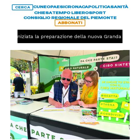
CUNEO
PAESI
CRONACA
POLITICA
SANITÀ
CERCA
CHIESA
TEMPO LIBERO
SPORT
CONSIGLIO REGIONALE DEL PIEMONTE
ABBONATI
volo, iniziata la preparazione della nuova Granda Volley 