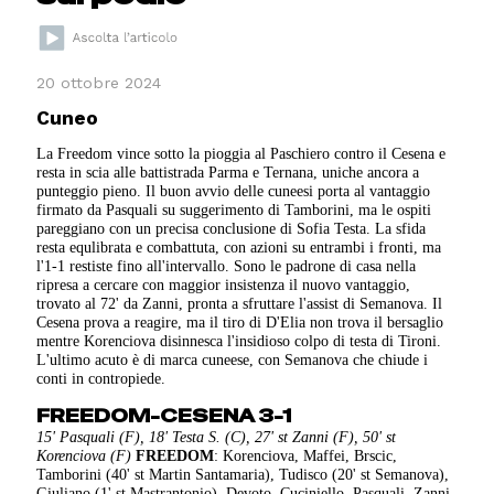
20 ottobre 2024
Cuneo
La Freedom vince sotto la pioggia al Paschiero contro il Cesena e
resta in scia alle battistrada Parma e Ternana, uniche ancora a
punteggio pieno. Il buon avvio delle cuneesi porta al vantaggio
firmato da Pasquali su suggerimento di Tamborini, ma le ospiti
pareggiano con un precisa conclusione di Sofia Testa. La sfida
resta equlibrata e combattuta, con azioni su entrambi i fronti, ma
l'1-1 restiste fino all'intervallo. Sono le padrone di casa nella
ripresa a cercare con maggior insistenza il nuovo vantaggio,
trovato al 72' da Zanni, pronta a sfruttare l'assist di Semanova. Il
Cesena prova a reagire, ma il tiro di D'Elia non trova il bersaglio
mentre Korenciova disinnesca l'insidioso colpo di testa di Tironi.
L'ultimo acuto è di marca cuneese, con Semanova che chiude i
conti in contropiede.
FREEDOM-CESENA 3-1
15' Pasquali (F), 18' Testa S. (C), 27' st Zanni (F), 50' st
Korenciova (F)
FREEDOM
: Korenciova, Maffei, Brscic,
Tamborini (40' st Martin Santamaria), Tudisco (20' st Semanova),
Giuliano (1' st Mastrantonio), Devoto, Cuciniello, Pasquali, Zanni