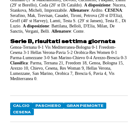
(29' st Borello), Coda (20' st Di Cataldo).
A disposizione
: Nucera,
Stankova, Micheli, Imprezzabile.
Allenatore
: Ardito.
CESENA
:
Serafino, Mak, Trevisan, Casadei, Tironi, Petrova (20 st D'Elia),
Groff (40' st Harvey), Lamti, Testa S. (29' st Jansen), Testa E., Di
Luzio.
A disposizione
: Battilana, Belloli, D'Elia, Milan, De
Sanctis, Vergani, Belli.
Allenatore
: Conte.
Serie B, risultati settima giornata
Genoa-Ternana 0-1 Vis Mediterranea-Bologna 0-1 Freedom-
Cesena 3-1 Hellas Verona-Pavia 5-2 Orobica-Res Women 0-1
Parma-Lumezzane 3-0 San Marino-Chievo 0-4 Arezzo-Brescia 0-3
Classifica
: Parma, Ternana 21, Freedom 18, Genoa, Bologna 15,
Arezzo 10, Chievo, Cesena, Res Woman 9, Hellas Verona,
Lumezzane, San Marino, Orobica 7, Brescia 6, Pavia 4, Vis
Mediterranea 0.
CALCIO
PASCHIERO
GRAN PIEMONTE
CESENA