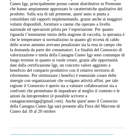
Cuneo Igp, principalmente presso catene distributive in Piemonte
che hanno ampiamente apprezzato le caratteristiche qualitative del
prodotto. Sulla scia di tali premesse, quest’anno si punta a
consolidare tali rapporti implementando, grazie anche ai maggiori
volumi disponibili, forniture a catene che operano a livello
nazionale ed operazioni pilota per l’esportazione. Per quanto
riguarda l’imminente inizio della stagione di raccolta, la speranza è
che le temperature si normalizzino in quanto gli eccessi di caldo
dello scorso autunno avevano penalizzato sia la resa in campo che
la domanda da parte dei consumatori. Le finalità del Consorzio di
valorizzazione e tutela della Castagna Cuneo Igp sono comunque di
lungo termine in quanto si vuole creare, grazie alle opportunità
date dalla certificazione Igp, un concreto valore aggiunto a
beneficio del comparto produttivo con il relativo territorio di
riferimento. Per ottimizzare i benefici è essenziale creare delle
sinergie con organizzazioni che svolgano attività affini; per tale
ragione il Consorzio è aperto sia a valutare collaborazioni sia a
confronti che permettano di inquadrare al meglio il contesto e le
azioni da intraprendere (è possibile scrivere a
castagnacuneoigp@gmail.com). Anche quest’anno il Consorzio
della Castagna Cuneo Igp sarà presente alla Fiera del Marrone di
Cuneo dal 18 al 20 ottobre.