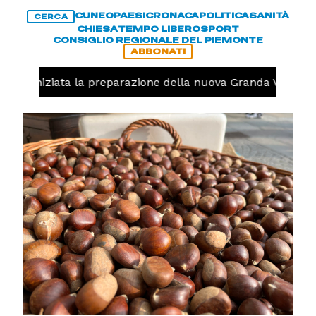
CUNEO
PAESI
CRONACA
POLITICA
SANITÀ
CERCA
CHIESA
TEMPO LIBERO
SPORT
CONSIGLIO REGIONALE DEL PIEMONTE
ABBONATI
volo, iniziata la preparazione della nuova Granda Volley (