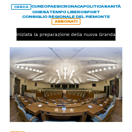
CUNEO
PAESI
CRONACA
POLITICA
SANITÀ
CERCA
CHIESA
TEMPO LIBERO
SPORT
CONSIGLIO REGIONALE DEL PIEMONTE
ABBONATI
avolo, iniziata la preparazione della nuova Granda Volley 
cuneo