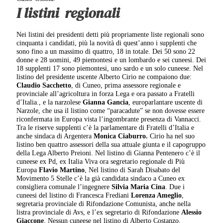
I listini
regionali
Nei listini dei presidenti detti più propriamente liste regionali sono
cinquanta i candidati, più la novità di quest’anno i supplenti che
sono fino a un massimo di quattro, 18 in totale. Dei 50 sono 22
donne e 28 uomini, 49 piemontesi e un lombardo e sei cuneesi. Dei
18 supplenti 17 sono piemontesi, uno sardo e un solo cuneese. Nel
listino del presidente uscente Alberto Cirio ne compaiono due:
Claudio Sacchetto
, di Cuneo, prima assessore regionale e
provinciale all’agricoltura in forza Lega e ora passato a Fratelli
d’Italia., e la narzolese
Gianna Gancia
, europarlantare uscente di
Narzole, che usa il listino come “paracadute” se non dovesse essere
riconfermata in Europa vista l’ingombrante presenza di Vannacci.
Tra le riserve supplenti c’è la parlamentare di Fratelli d’Italia e
anche sindaca di Argentera
Monica Ciaburro.
Cirio ha nel suo
listino ben quattro assessori della sua attuale giunta e il capogruppo
della Lega Alberto Preioni. Nel listino di Gianna Pentenero c’è il
cuneese ex Pd, ex Italia Viva ora segretario regionale di Più
Europa
Flavio Martino
, Nel listino di Sarah Disabato del
Movimento 5 Stelle c’è la già candidata sindaco a Cuneo ex
consigliera comunale l’ingegnere
Silvia Maria Cina
. Due i
cuneesi del listino di Francesca Frediani
Lorenza Ameglio
,
segretaria provinciale di Rifondazione Comunista, anche nella
listra provinciale di Avs, e l’ex segretario di Rifondazione
Alessio
Giaccone
. Nessun cuneese nel listino di Alberto Costanzo.