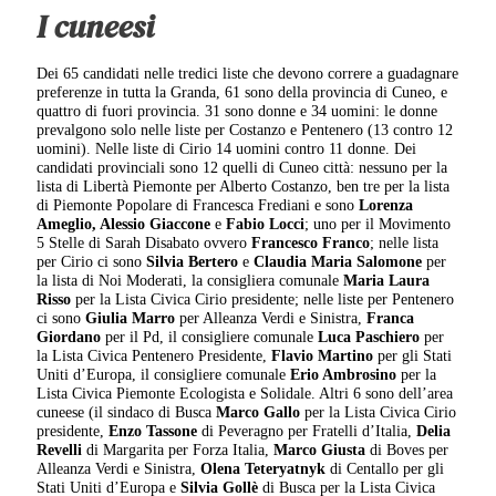
I cuneesi
Dei 65 candidati nelle tredici liste che devono correre a guadagnare
preferenze in tutta la Granda, 61 sono della provincia di Cuneo, e
quattro di fuori provincia. 31 sono donne e 34 uomini: le donne
prevalgono solo nelle liste per Costanzo e Pentenero (13 contro 12
uomini). Nelle liste di Cirio 14 uomini contro 11 donne. Dei
candidati provinciali sono 12 quelli di Cuneo città: nessuno per la
lista di Libertà Piemonte per Alberto Costanzo, ben tre per la lista
di Piemonte Popolare di Francesca Frediani e sono
Lorenza
Ameglio, Alessio Giaccone
e
Fabio Locci
; uno per il Movimento
5 Stelle di Sarah Disabato ovvero
Francesco Franco
; nelle lista
per Cirio ci sono
Silvia Bertero
e
Claudia Maria Salomone
per
la lista di Noi Moderati, la consigliera comunale
Maria Laura
Risso
per la Lista Civica Cirio presidente; nelle liste per Pentenero
ci sono
Giulia Marro
per Alleanza Verdi e Sinistra,
Franca
Giordano
per il Pd, il consigliere comunale
Luca Paschiero
per
la Lista Civica Pentenero Presidente,
Flavio Martino
per gli Stati
Uniti d’Europa, il consigliere comunale
Erio Ambrosino
per la
Lista Civica Piemonte Ecologista e Solidale. Altri 6 sono dell’area
cuneese (il sindaco di Busca
Marco Gallo
per la Lista Civica Cirio
presidente,
Enzo Tassone
di Peveragno per Fratelli d’Italia,
Delia
Revelli
di Margarita per Forza Italia,
Marco Giusta
di Boves per
Alleanza Verdi e Sinistra,
Olena Teteryatnyk
di Centallo per gli
Stati Uniti d’Europa e
Silvia Gollè
di Busca per la Lista Civica