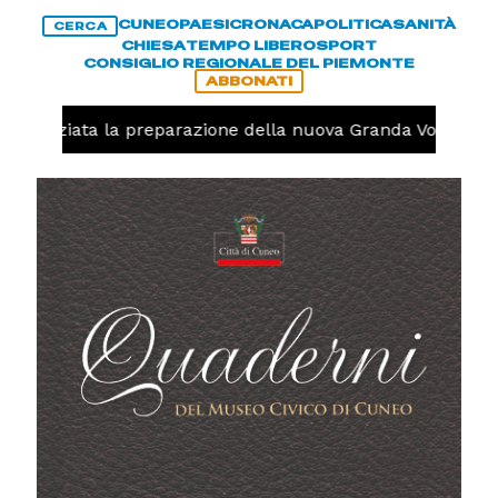
CUNEO
PAESI
CRONACA
POLITICA
SANITÀ
CERCA
CHIESA
TEMPO LIBERO
SPORT
CONSIGLIO REGIONALE DEL PIEMONTE
ABBONATI
lo, iniziata la preparazione della nuova Granda Volley (FO