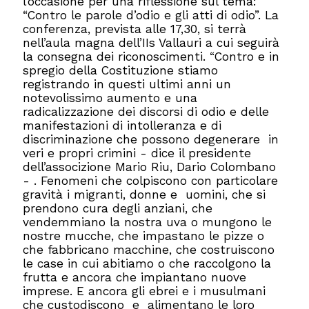
l’occasione per una riflessione sul tema:
“Contro le parole d’odio e gli atti di odio”. La
conferenza, prevista alle 17,30, si terrà
nell’aula magna dell’IIs Vallauri a cui seguirà
la consegna dei riconoscimenti. “Contro e in
spregio della Costituzione stiamo
registrando in questi ultimi anni un
notevolissimo aumento e una
radicalizzazione dei discorsi di odio e delle
manifestazioni di intolleranza e di
discriminazione che possono degenerare in
veri e propri crimini - dice il presidente
dell’associzione Mario Riu, Dario Colombano
- . Fenomeni che colpiscono con particolare
gravità i migranti, donne e uomini, che si
prendono cura degli anziani, che
vendemmiano la nostra uva o mungono le
nostre mucche, che impastano le pizze o
che fabbricano macchine, che costruiscono
le case in cui abitiamo o che raccolgono la
frutta e ancora che impiantano nuove
imprese. E ancora gli ebrei e i musulmani
che custodiscono e alimentano le loro