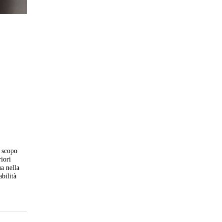
a scopo
riori
ua nella
abilità