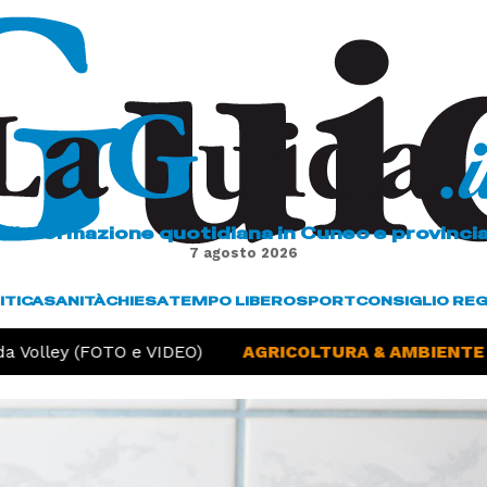
L'informazione quotidiana in Cuneo e provinci
7 agosto 2026
ITICA
SANITÀ
CHIESA
TEMPO LIBERO
SPORT
CONSIGLIO RE
 Volley (FOTO e VIDEO)
AGRICOLTURA & AMBIENTE -