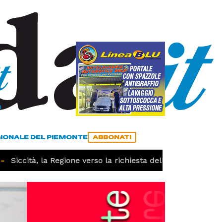
a
ACCEDI
ABBONATI
GIONALE DEL PIEMONTE
ABBONATI
Siccità, la Regione verso la richiesta dello stato di calami