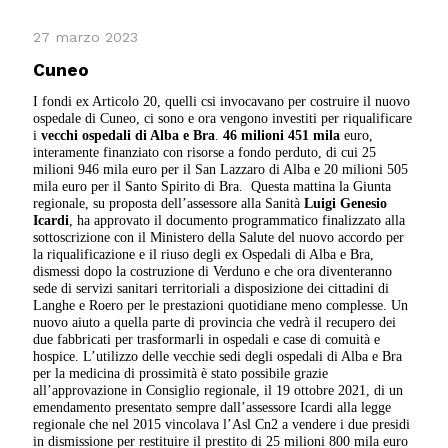
27 marzo 2023
Cuneo
I fondi ex Articolo 20, quelli csi invocavano per costruire il nuovo
ospedale di Cuneo, ci sono e ora vengono investiti per riqualificare
i
vecchi ospedali di Alba e Bra
.
46 milioni 451 mila
euro,
interamente finanziato con risorse a fondo perduto, di cui 25
milioni 946 mila euro per il San Lazzaro di Alba e 20 milioni 505
mila euro per il Santo Spirito di Bra.
Questa mattina la Giunta
regionale, su proposta dell’assessore alla Sanità
Luigi Genesio
Icardi
, ha approvato il documento programmatico finalizzato alla
sottoscrizione con il Ministero della Salute del nuovo accordo per
la riqualificazione e il riuso degli ex Ospedali di Alba e Bra,
dismessi dopo la costruzione di Verduno e che ora diventeranno
sede di servizi sanitari territoriali a disposizione dei cittadini di
Langhe e Roero per le prestazioni quotidiane meno complesse. Un
nuovo aiuto a quella parte di provincia che vedrà il recupero dei
due fabbricati per trasformarli in ospedali e case di comuità e
hospice. L’utilizzo delle vecchie sedi degli ospedali di Alba e Bra
per la medicina di prossimità è stato possibile grazie
all’approvazione in Consiglio regionale, il 19 ottobre 2021, di un
emendamento presentato sempre dall’assessore Icardi alla legge
regionale che nel 2015 vincolava l’Asl Cn2 a vendere i due presidi
in dismissione per restituire il prestito di 25 milioni 800 mila euro