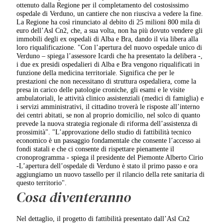
ottenuto dalla Regione per il completamento del costosissimo
ospedale di Verduno, un cantiere che non riusciva a vedere la fine.
La Regione ha così rinunciato al debito di 25 milioni 800 mila di
euro dell’Asl Cn2, che, a sua volta, non ha più dovuto vendere gli
immobili degli ex ospedali di Alba e Bra, dando il via libera alla
loro riqualificazione. "Con l’apertura del nuovo ospedale unico di
Verduno – spiega l’assessore Icardi che ha presentato la delibera -,
i due ex presidi ospedalieri di Alba e Bra vengono riqualificati in
funzione della medicina territoriale. Significa che per le
prestazioni che non necessitano di struttura ospedaliera, come la
presa in carico delle patologie croniche, gli esami e le visite
ambulatoriali, le attività clinico assistenziali (medici di famiglia) e
i servizi amministrativi, il cittadino troverà le risposte all’interno
dei centri abitati, se non al proprio domicilio, nel solco di quanto
prevede la nuova strategia regionale di riforma dell’assistenza di
prossimità". "L’approvazione dello studio di fattibilità tecnico
economico è un passaggio fondamentale che consente l’accesso ai
fondi statali e che ci consente di rispettare pienamente il
cronoprogramma - spiega il presidente del Piemonte Alberto Cirio
-L’apertura dell’ospedale di Verduno è stato il primo passo e ora
aggiungiamo un nuovo tassello per il rilancio della rete sanitaria di
questo territorio".
Cosa diventeranno
Nel dettaglio, il progetto di fattibilità presentato dall’Asl Cn2