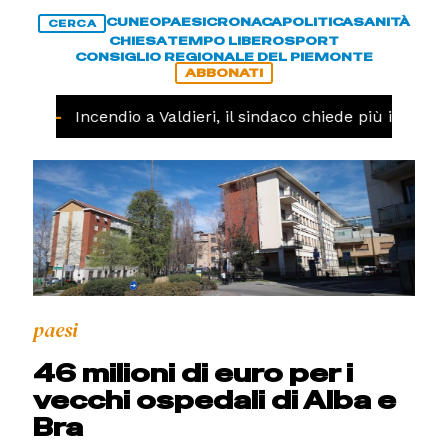
CUNEO
PAESI
CRONACA
POLITICA
SANITÀ
CERCA
CHIESA
TEMPO LIBERO
SPORT
CONSIGLIO REGIONALE DEL PIEMONTE
ABBONATI
NACA -
Incendio a Valdieri, il sindaco chiede più intervent
paesi
46 milioni di euro per i
vecchi ospedali di Alba e
Bra