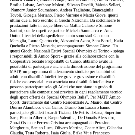
Emilia Labate, Anthony Moletti, Silvano Revelli, Valerio Selleri,
Namory Junior Soumahoro, Andrea Tagliabue, Biancagiulia
Tovoli, Giorgia Meriano, Pietro Varrone e Mattia Giove, questi
ultimi due al loro esordio ai Giochi Nazionali. Da sottolineare le
prestazioni fatte in acque libere da Mattia Culasso e Simone
Santini, con le rispettive partner Michela Sammarco e Anna
Dutto. I tecnici della spedizione nuoto sono stati Giacomo
Marsiglia, Laura Quartuccio, Alessandro Azara, Sara Barral, Katia
Quebella e Pietro Mussida; accompagnatore Simone Giove. "In
questi Giochi Nazionali Estivi Special Olympics di Torino - spiega
i responsabili di Amico Sport - grazie alla collaborazione con la
Cooperativa Sociale Proposta80 di Cuneo, abbiamo avuto la
possibilità di partecipare anche alla dimostrazione del programma
MATP, un programma di allenamento studiato per bambini ed
adulti con disabilità intellettive gravi e gravissime e disabilità
fisiche e/o sensoriali con associata una disabilità intellettiva e
possono partecipare solo gli Atleti che non siano in grado di
partecipare alle competizioni previste in ogni regolamento tecnico
degli sport offerti da Special Olympics Italia”. Per MATP Amico
Sport, direttamente dal Centro Residenziale A. Mauro, dal Centro
Diurno Alambicco e dal Centro Diurno San Lazzaro hanno
partecipato gli atleti Isoardi Tiziana, De Petris Tiziana, Supertino
Sara, Picotto Alberto, Raspo Valentina, De Donatis Alessadro,
Zouzi Osama e Ferrero Cristina accompagnati da Perosino
Margherita, Sanino Luca, Olivero Martina, Conte Alice, Calandra
Claudia, Testa Roberta, Isaia Giulia, Erika Vit e Francesco