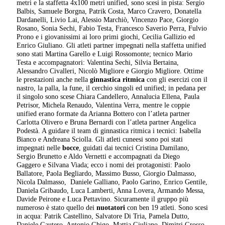
metri e la staffetta 4x100 metri unified, sono scesi in pista: Sergio
Balbis, Samuele Borgna, Patrik Costa, Marco Cravero, Donatella
Dardanelli, Livio Lai, Alessio Marchiò, Vincenzo Pace, Giorgio
Rosano, Sonia Sechi, Fabio Testa, Francesco Saverio Perra, Fulvio
Prono e i giovanissimi ai loro primi giochi, Cecilia Gallizio ed
Enrico Giuliano. Gli atleti partner impegnati nella staffetta unified
sono stati Martina Garello e Luigi Rossomonte; tecnico Mario
Testa e accompagnatori: Valentina Sechi, Silvia Bertaina,
Alessandro Civalleri, Nicolò Migliore e Giorgio Migliore. Ottime
le prestazioni anche nella
ginnastica ritmica
con gli esercizi con il
nastro, la palla, la fune, il cerchio singoli ed unified; in pedana per
il singolo sono scese Chiara Candellero, Annalucia Ellena, Paula
Petrisor, Michela Renaudo, Valentina Verra, mentre le coppie
unified erano formate da Arianna Bottero con l’atleta partner
Carlotta Olivero e Bruna Bernardi con l’atleta partner Angelica
Podestà. A guidare il team di ginnastica ritmica i tecnici: Isabella
Bianco e Andreana Sciolla. Gli atleti cuneesi sono poi stati
impegnati nelle
bocce
, guidati dai tecnici Cristina Damilano,
Sergio Brunetto e Aldo Vernetti e accompagnati da Diego
Gaggero e Silvana Viada; ecco i nomi dei protagonisti: Paolo
Ballatore, Paola Begliardo, Massimo Busso, Giorgio Dalmasso,
Nicola Dalmasso, Daniele Galliano, Paolo Garino, Enrico Gentile,
Daniela Gribaudo, Luca Lamberti, Anna Lovera, Armando Messa,
Davide Peirone e Luca Pettavino. Sicuramente il gruppo più
numeroso è stato quello dei
nuotatori
con ben 19 atleti. Sono scesi
in acqua: Patrik Castellino, Salvatore Di Tria, Pamela Dutto,
Daniele Gautero, Antonio Ghigo, Mattia Giuliano, Dimitri Grosso,