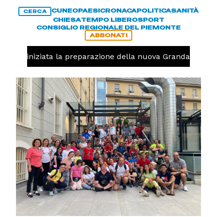
CUNEO
PAESI
CRONACA
POLITICA
SANITÀ
CERCA
CHIESA
TEMPO LIBERO
SPORT
CONSIGLIO REGIONALE DEL PIEMONTE
ABBONATI
avolo, iniziata la preparazione della nuova Granda Volley 