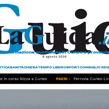
L'informazione quotidiana in Cuneo e provinci
8 agosto 2026
ITICA
SANITÀ
CHIESA
TEMPO LIBERO
SPORT
CONSIGLIO RE
in corso Nizza a Cuneo
PAESI -
Ferrovia Cuneo-Limon