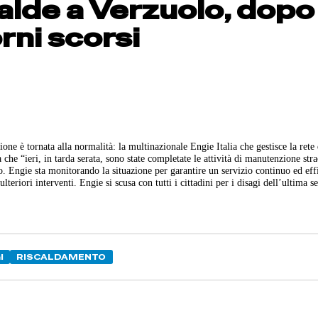
alde a Verzuolo, dopo 
rni scorsi
ione è tornata alla normalità: la multinazionale Engie Italia che gestisce la rete 
che “ieri, in tarda serata, sono state completate le attività di manutenzione str
ato. Engie sta monitorando la situazione per garantire un servizio continuo ed eff
eriori interventi. Engie si scusa con tutti i cittadini per i disagi dell’ultima s
I
RISCALDAMENTO