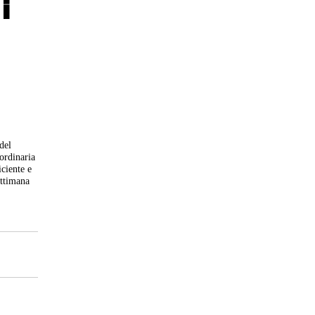
i
del
aordinaria
iciente e
ettimana