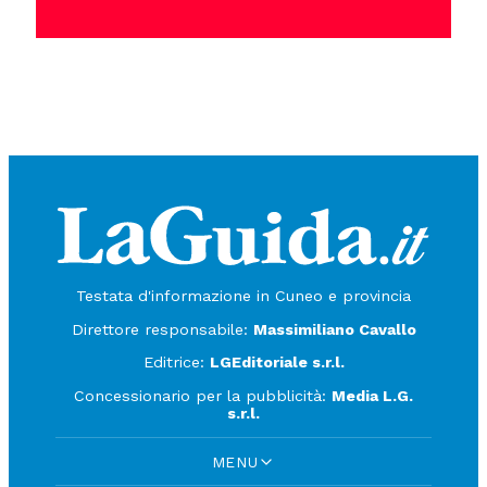
Testata d'informazione in Cuneo e provincia
Direttore responsabile:
Massimiliano Cavallo
Editrice:
LGEditoriale s.r.l.
Concessionario per la pubblicità:
Media L.G.
s.r.l.
MENU