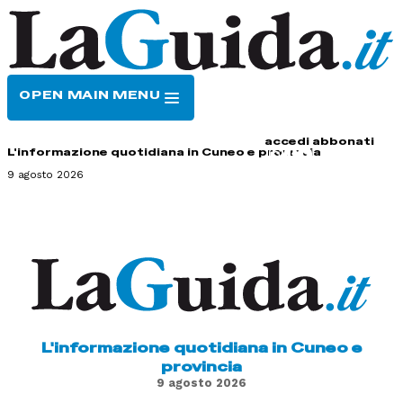
OPEN MAIN MENU
HOME
CONTATTI
accedi
abbonati
L'informazione quotidiana in Cuneo e provincia
9 agosto 2026
L'informazione quotidiana in Cuneo e
provincia
9 agosto 2026