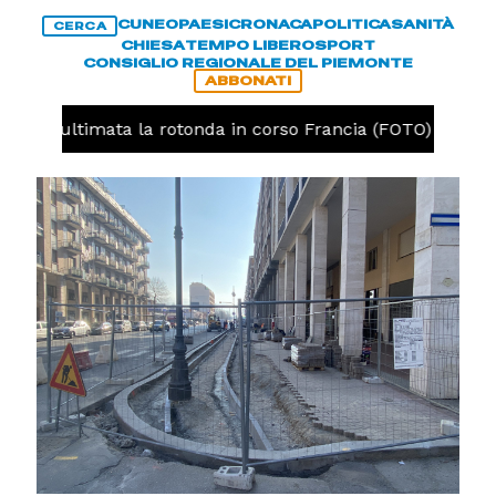
CUNEO
PAESI
CRONACA
POLITICA
SANITÀ
CERCA
CHIESA
TEMPO LIBERO
SPORT
CONSIGLIO REGIONALE DEL PIEMONTE
ABBONATI
neo, ultimata la rotonda in corso Francia (FOTO)
CR