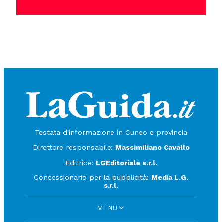
Testata d'informazione in Cuneo e provincia
Direttore responsabile:
Massimiliano Cavallo
Editrice:
LGEditoriale s.r.l.
Concessionario per la pubblicità:
Media L.G.
s.r.l.
MENU