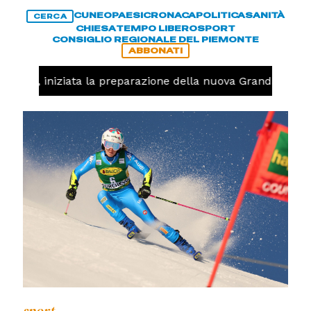
CUNEO
PAESI
CRONACA
POLITICA
SANITÀ
CERCA
CHIESA
TEMPO LIBERO
SPORT
CONSIGLIO REGIONALE DEL PIEMONTE
ABBONATI
lavolo, iniziata la preparazione della nuova Granda Volle
sport