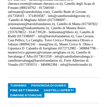
cherasco.eventi@comune.cherasco.cn.it), Castello degli Acaja di
Fossano (800210762 - 017260160 -
iatfossano@cuneoholiday.com), Castello Reale di Govone
(017358103 - 3714918587 - info@castellorealedigovone.it),
Castello di Magliano Alfieri (0173386697 -
prenotazioni@barolofoundation.it), Castello di Manta (017587822
- faimanta@fondoambiente.it), Castello di Monteu Roero
(3337678652 - 0141739528 - belmonteu@libero.it), Castello di
Roddi (0173386697 - info@barolofoundation.it), Casa Cavassa,
Casa Pellico, La Castiglia, Torre Civica e Pinacoteca Olivero a
Saluzzo (800942241 - musa@itur.it), Museo Civico A. Olmo e
Gipsoteca D. Calandra di Savigliano (0172712982 - 3498847796 -
museocivico.gipsoteca@comune.savigliano.cn.it), Castello di
Serralunga d’Alba (0173613358 - info@castellodiserralunga.it -
castelloserralunga@barolofoundation.it), Forte Albertino di
Vinadio (0171959151 - 3404962384 - info@fortedivinadio.it).
TURISMO
PROVINCIA DI CUNEO
FINE SETTIMANA
CASTELLI APERTI
DIMORE STORICHE