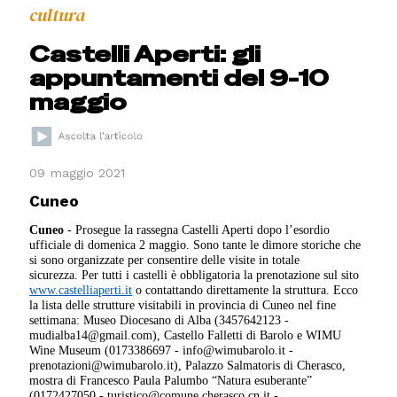
cultura
Castelli Aperti: gli
appuntamenti del 9-10
maggio
09 maggio 2021
Cuneo
Cuneo
- Prosegue la rassegna Castelli Aperti dopo l’esordio
ufficiale di domenica 2 maggio. Sono tante le dimore storiche che
si sono organizzate per consentire delle visite in totale
sicurezza. Per tutti i castelli è obbligatoria la prenotazione sul sito
www.castelliaperti.it
o contattando direttamente la struttura. Ecco
la lista delle strutture visitabili in provincia di Cuneo nel fine
settimana: Museo Diocesano di Alba (3457642123 -
mudialba14@gmail.com), Castello Falletti di Barolo e WIMU
Wine Museum (0173386697 - info@wimubarolo.it -
prenotazioni@wimubarolo.it), Palazzo Salmatoris di Cherasco,
mostra di Francesco Paula Palumbo “Natura esuberante”
(0172427050 - turistico@comune.cherasco.cn.it -