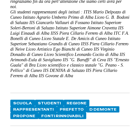
ringraziamo fin da ora perl’attenzione che siamo certi avrà per
noi.
Gli studenti rappresentanti degli istituti :
ITIS Mario Delpozzo di
Cuneo Istituto Agrario Umberto Primo di Alba Liceo G. B. Bodoni
di Saluzzo IIS Giancarlo Vallauri di Fossano Istituto Superiore
Soleri-Bertoni di Saluzzo Istituto Superiore Aimone Cravetta IIS
Luigi Einaudi di Alba IISS Piera Cillario Ferrero di Alba ITC F.A.
Bonelli di Cuneo Liceo Statale E. De Amicis di Cuneo Istituto
Superiore Sebastiano Grandis di Cuneo IISS Piera Cillario Ferrero
di Neive Liceo Artistico Ego Bianchi di Cuneo IIS Virginio
Donadio di Cuneo Liceo Scientifico Leonardo Cocito di Alba IIS
Arimondi-Eula di Savigliano IIS "G. Baruffi" di Ceva IIS "Ernesto
Guala" di Bra Liceo scientifico e classico statale "G. Peano - S.
Pellico" di Cuneo IIS DENINA di Saluzzo IIS Piera Cillario
Ferrero di Alba IIS Govone di Alba
SCUOLA
STUDENTI
REGIONE
RAPPRESENTANTI
PREFETTO
D DEMONTE
PROPONE
FONTI RINNOVABILI