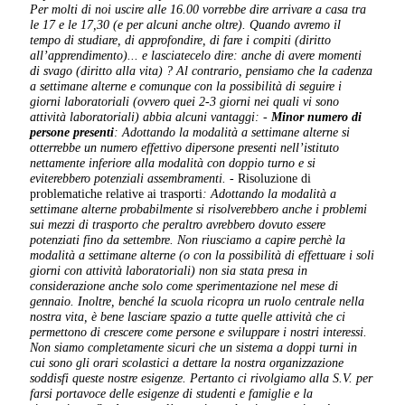
Per molti di noi uscire alle 16.00 vorrebbe dire arrivare a casa tra
le 17 e le 17,30 (e per alcuni anche oltre). Quando avremo il
tempo di studiare, di approfondire, di fare i compiti (diritto
all’apprendimento)... e lasciatecelo dire: anche di avere momenti
di svago (diritto alla vita) ?
Al contrario, pensiamo che la cadenza
a settimane alterne e comunque con la possibilità di seguire i
giorni laboratoriali (ovvero quei 2-3 giorni nei quali vi sono
attività laboratoriali) abbia alcuni vantaggi:
-
Minor numero di
persone presenti
: Adottando la modalità a settimane alterne si
otterrebbe un numero effettivo dipersone presenti nell’istituto
nettamente inferiore alla modalità con doppio turno e si
eviterebbero potenziali assembramenti.
-
Risoluzione di
problematiche relative ai trasporti
: Adottando la modalità a
settimane alterne probabilmente si risolverebbero anche i problemi
sui mezzi di trasporto che peraltro avrebbero dovuto essere
potenziati fino da settembre.
Non riusciamo a capire perchè la
modalità a settimane alterne (o con la possibilità di effettuare i soli
giorni con attività laboratoriali) non sia stata presa in
considerazione anche solo come sperimentazione nel mese di
gennaio.
Inoltre, benché la scuola ricopra un ruolo centrale nella
nostra vita, è bene lasciare spazio a tutte quelle attività che ci
permettono di crescere come persone e sviluppare i nostri interessi.
Non siamo completamente sicuri che un sistema a doppi turni in
cui sono gli orari scolastici a dettare la nostra organizzazione
soddisfi queste nostre esigenze.
Pertanto ci rivolgiamo alla S.V. per
farsi portavoce delle esigenze di studenti e famiglie e la