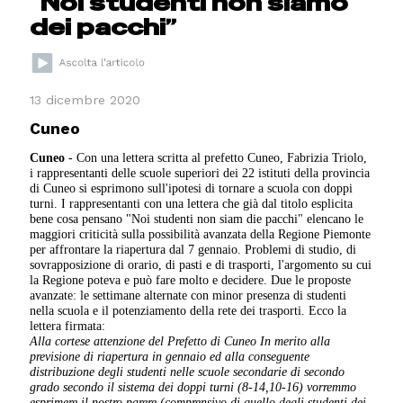
“Noi studenti non siamo
dei pacchi”
13 dicembre 2020
Cuneo
Cuneo
- Con una lettera scritta al prefetto Cuneo, Fabrizia Triolo,
i rappresentanti delle scuole superiori dei 22 istituti della provincia
di Cuneo si esprimono sull'ipotesi di tornare a scuola con doppi
turni. I rappresentanti con una lettera che già dal titolo esplicita
bene cosa pensano "Noi studenti non siam die pacchi" elencano le
maggiori criticità sulla possibilità avanzata della Regione Piemonte
per affrontare la riapertura dal 7 gennaio. Problemi di studio, di
sovrapposizione di orario, di pasti e di trasporti, l'argomento su cui
la Regione poteva e può fare molto e decidere. Due le proposte
avanzate: le settimane alternate con minor presenza di studenti
nella scuola e il potenziamento della rete dei trasporti. Ecco la
lettera firmata:
Alla cortese attenzione del Prefetto di Cuneo
In merito alla
previsione di riapertura in gennaio ed alla conseguente
distribuzione degli studenti nelle scuole secondarie di secondo
grado secondo il sistema dei doppi turni (8-14,10-16) vorremmo
esprimere il nostro parere (comprensivo di quello degli studenti dei