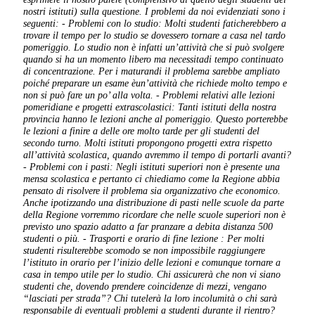
nostri istituti) sulla questione.
I problemi da noi evidenziati sono i
seguenti:
- Problemi con lo studio: Molti studenti faticherebbero a
trovare il tempo per lo studio se dovessero tornare a casa nel tardo
pomeriggio. Lo studio non è infatti un’attività che si può svolgere
quando si ha un momento libero ma necessitadi tempo continuato
di concentrazione. Per i maturandi il problema sarebbe ampliato
poiché preparare un esame èun’attività che richiede molto tempo e
non si può fare un po’ alla volta.
- Problemi relativi alle lezioni
pomeridiane e progetti extrascolastici: Tanti istituti della nostra
provincia hanno le lezioni anche al pomeriggio. Questo porterebbe
le lezioni a finire a delle ore molto tarde per gli studenti del
secondo turno. Molti istituti propongono progetti extra rispetto
all’attività scolastica, quando avremmo il tempo di portarli avanti?
- Problemi con i pasti: Negli istituti superiori non è presente una
mensa scolastica e pertanto ci chiediamo come la Regione abbia
pensato di risolvere il problema sia organizzativo che economico.
Anche ipotizzando una distribuzione di pasti nelle scuole da parte
della Regione vorremmo ricordare che nelle scuole superiori non è
previsto uno spazio adatto a far pranzare a debita distanza 500
studenti o più.
- Trasporti e orario di fine lezione : Per molti
studenti risulterebbe scomodo se non impossibile raggiungere
l’istituto in orario per l’inizio delle lezioni e comunque tornare a
casa in tempo utile per lo studio. Chi assicurerà che non vi siano
studenti che, dovendo prendere coincidenze di mezzi, vengano
“lasciati per strada”? Chi tutelerà la loro incolumità o chi sarà
responsabile di eventuali problemi a studenti durante il rientro?