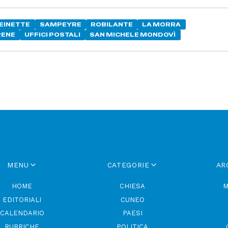
EINETTE
SAMPEYRE
ROBILANTE
LA MORRA
RENE
UFFICI POSTALI
SAN MICHELE MONDOVÌ
MENU
CATEGORIE
AR
HOME
CHIESA
M
EDITORIALI
CUNEO
CALENDARIO
PAESI
RUBRICHE
POLITICA