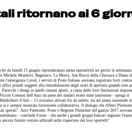
li ritornano ai 6 giorn
 che da lunedì 15 giugno riprenderanno piena operatività sei giorni la settimana.
San Michele Mondovì, Bagnasco, La Morra, San Rocco della Cherasca a Diano d'
e l'emergenza Covid, i servizi di Poste Italiane avevano registrato forti contra
i uffici postali soggetti alla rimodulazione degli orari di apertura quando non ad
. Parecchi i disagi in quelli rimasti aperti, a causa delle forti limitazioni impost
ccoli Comuni dell'Anci da parte dei sindaci erano state tantissime - spiega il
ldichieri d'Asti -. Ci eravamo attivati fin da subito, sia sul piano nazionale si
 che si è sempre mostrata fortemente collaborativa. Il dialogo che ANnci Piemont
ltati sperati". Anci Piemonte, Poste e Regione Piemonte nel gancio 2017 avevan
Confidiamo - conclude Forno - che anche i grandi gruppi bancari seguano l'esem
 ancora fornito notizie ufficiali sulle riaperture dei loro sportelli".