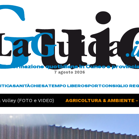
L'informazione quotidiana in Cuneo e provinci
7 agosto 2026
ITICA
SANITÀ
CHIESA
TEMPO LIBERO
SPORT
CONSIGLIO RE
olley (FOTO e VIDEO)
AGRICOLTURA & AMBIENTE -
Si