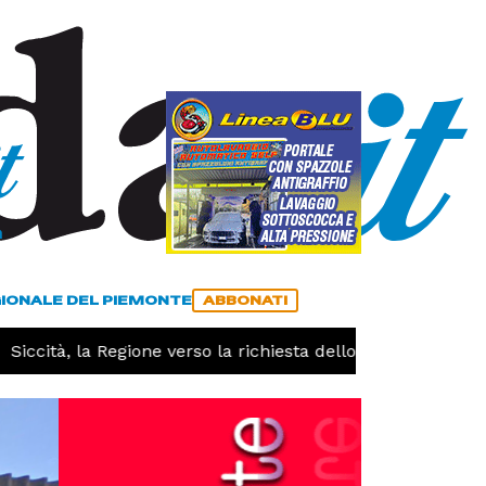
a
ACCEDI
ABBONATI
GIONALE DEL PIEMONTE
ABBONATI
ccità, la Regione verso la richiesta dello stato di calamità