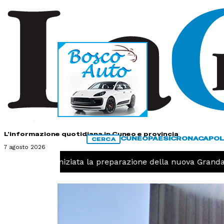
HOME
CONTATTI
L'informazione quotidiana in Cuneo e provincia
CUNEO
PAESI
CRONACA
POL
CERCA
7 agosto 2026
Pallavolo, iniziata la preparazione della nuova Granda V