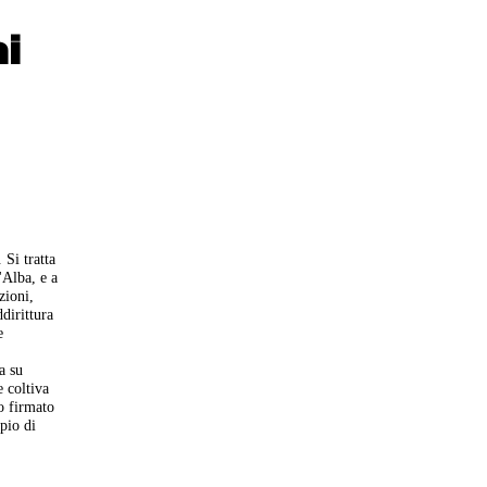
i
 Si tratta
Alba, e a
zioni,
dirittura
e
a su
e coltiva
o firmato
pio di