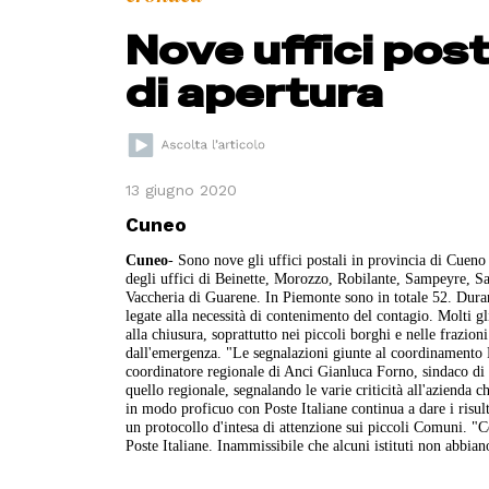
Nove uffici posta
di apertura
13 giugno 2020
Cuneo
Cuneo
- Sono nove gli uffici postali in provincia di Cueno
degli uffici di Beinette, Morozzo, Robilante, Sampeyre, 
Vaccheria di Guarene. In Piemonte sono in totale 52. Durant
legate alla necessità di contenimento del contagio. Molti gl
alla chiusura, soprattutto nei piccoli borghi e nelle frazioni
dall'emergenza. "Le segnalazioni giunte al coordinamento Pi
coordinatore regionale di Anci Gianluca Forno, sindaco di Ba
quello regionale, segnalando le varie criticità all'azienda
in modo proficuo con Poste Italiane continua a dare i risu
un protocollo d'intesa di attenzione sui piccoli Comuni. "
Poste Italiane. Inammissibile che alcuni istituti non abbiano