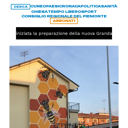
CUNEO
PAESI
CRONACA
POLITICA
SANITÀ
CERCA
CHIESA
TEMPO LIBERO
SPORT
CONSIGLIO REGIONALE DEL PIEMONTE
ABBONATI
avolo, iniziata la preparazione della nuova Granda Volley 