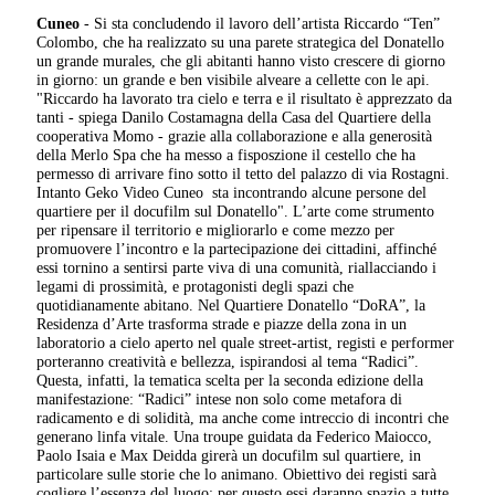
Cuneo
- Si sta concludendo il lavoro dell’artista Riccardo “Ten”
Colombo, che ha realizzato su una parete strategica del Donatello
un grande murales, che gli abitanti hanno visto crescere di giorno
in giorno: un grande e ben visibile alveare a cellette con le api.
"Riccardo ha lavorato tra cielo e terra e il risultato è apprezzato da
tanti - spiega Danilo Costamagna della Casa del Quartiere della
cooperativa Momo - grazie alla collaborazione e alla generosità
della Merlo Spa che ha messo a fisposzione il cestello che ha
permesso di arrivare fino sotto il tetto del palazzo di via Rostagni.
Intanto Geko Video Cuneo sta incontrando alcune persone del
quartiere per il docufilm sul Donatello". L’arte come strumento
per ripensare il territorio e migliorarlo e come mezzo per
promuovere l’incontro e la partecipazione dei cittadini, affinché
essi tornino a sentirsi parte viva di una comunità, riallacciando i
legami di prossimità, e protagonisti degli spazi che
quotidianamente abitano. Nel Quartiere Donatello “DoRA”, la
Residenza d’Arte trasforma strade e piazze della zona in un
laboratorio a cielo aperto nel quale street-artist, registi e performer
porteranno creatività e bellezza, ispirandosi al tema “Radici”.
Questa, infatti, la tematica scelta per la seconda edizione della
manifestazione: “Radici” intese non solo come metafora di
radicamento e di solidità, ma anche come intreccio di incontri che
generano linfa vitale. Una troupe guidata da Federico Maiocco,
Paolo Isaia e Max Deidda girerà un docufilm sul quartiere, in
particolare sulle storie che lo animano. Obiettivo dei registi sarà
cogliere l’essenza del luogo: per questo essi daranno spazio a tutte