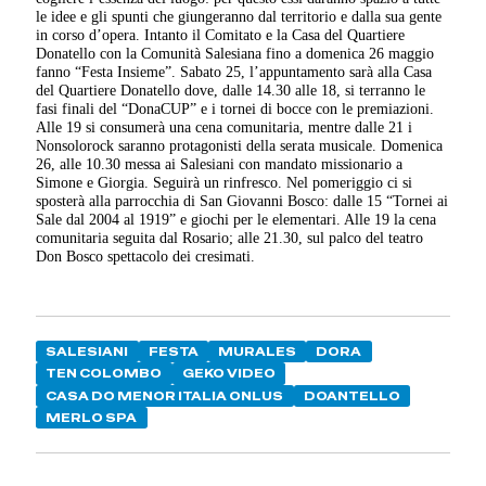
le idee e gli spunti che giungeranno dal territorio e dalla sua gente
in corso d’opera. Intanto il Comitato e la Casa del Quartiere
Donatello con la Comunità Salesiana fino a domenica 26 maggio
fanno “Festa Insieme”. Sabato 25, l’appuntamento sarà alla Casa
del Quartiere Donatello dove, dalle 14.30 alle 18, si terranno le
fasi finali del “DonaCUP” e i tornei di bocce con le premiazioni.
Alle 19 si consumerà una cena comunitaria, mentre dalle 21 i
Nonsolorock saranno protagonisti della serata musicale. Domenica
26, alle 10.30 messa ai Salesiani con mandato missionario a
Simone e Giorgia. Seguirà un rinfresco. Nel pomeriggio ci si
sposterà alla parrocchia di San Giovanni Bosco: dalle 15 “Tornei ai
Sale dal 2004 al 1919” e giochi per le elementari. Alle 19 la cena
comunitaria seguita dal Rosario; alle 21.30, sul palco del teatro
Don Bosco spettacolo dei cresimati.
SALESIANI
FESTA
MURALES
DORA
TEN COLOMBO
GEKO VIDEO
CASA DO MENOR ITALIA ONLUS
DOANTELLO
MERLO SPA