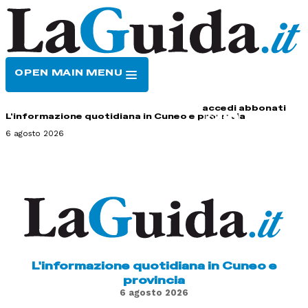
OPEN MAIN MENU
HOME
CONTATTI
accedi
abbonati
L'informazione quotidiana in Cuneo e provincia
6 agosto 2026
L'informazione quotidiana in Cuneo e
provincia
6 agosto 2026